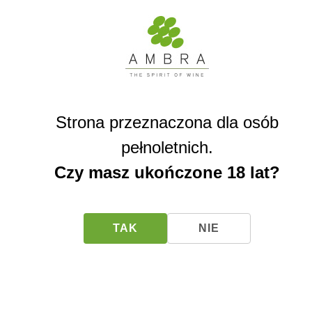
Wina musujące z sokiem
Igristoje
Wina stołowe
0.75L
Wódki
_ARCHIWUM
_Moduły
Do pobrania
Strona przeznaczona dla osób
Multimedia
pełnoletnich.
Czy masz ukończone 18 lat?
Igristoje
TAK
NIE
0.75L